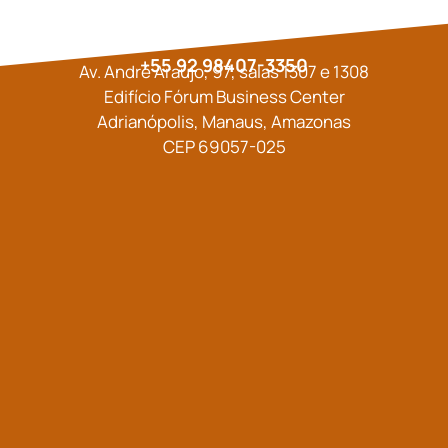
+55 92 98407-3350
Av. André Araújo, 97, salas 1307 e 1308
Edifício Fórum Business Center
Adrianópolis, Manaus, Amazonas
CEP 69057-025