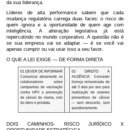
da sua liderança.
Líderes de alta performance sabem que
cada
mudança regulatória carrega duas faces: o risco de
quem ignora
e a
oportunidade de quem age com
inteligência
. A alteração legislativa já está
repercutindo no mundo corporativo. A questão não é
se sua empresa vai se adaptar — é
se você vai
apenas cumprir ou vai usar isso a seu favor
.
O QUE A LEI EXIGE — DE FORMA DIRETA
01
DEVER DE INFORMAR
02
DIREITO À
Comunicar ativamente os
AUSÊNCIA
Conceder
colaboradores sobre
licença remunerada de
campanhas de vacinação
até 3 dias por ano para
contra HPV e prevenção
realização de exames
de câncer de mama, colo
preventivos de câncer
do útero e próstata.
— sem desconto, sem
questionamento.
DOIS CAMINHOS- RISCO JURÍDICO X