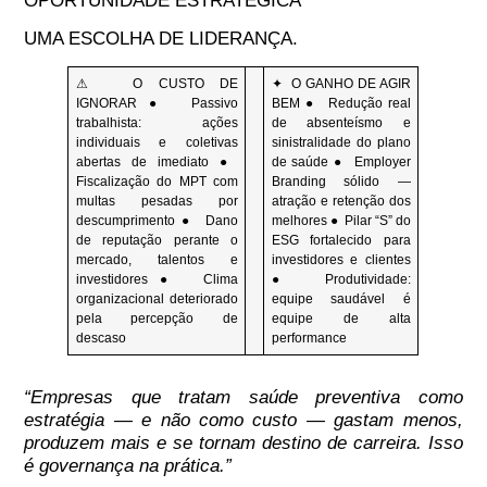
OPORTUNIDADE ESTRATÉGICA
UMA ESCOLHA DE LIDERANÇA.
⚠
O CUSTO DE
✦
O GANHO DE AGIR
IGNORAR
●
Passivo
BEM
●
Redução real
trabalhista:
ações
de absenteísmo
e
individuais e coletivas
sinistralidade do plano
abertas de imediato ●
de saúde ●
Employer
Fiscalização do MPT
com
Branding sólido
—
multas pesadas por
atração e retenção dos
descumprimento ●
Dano
melhores ●
Pilar “S” do
de reputação
perante o
ESG fortalecido
para
mercado, talentos e
investidores e clientes
investidores ●
Clima
●
Produtividade:
organizacional deteriorado
equipe saudável é
pela percepção de
equipe de alta
descaso
performance
“Empresas que tratam saúde preventiva como
estratégia — e não como custo — gastam menos,
produzem mais e se tornam destino de carreira. Isso
é governança na prática.”