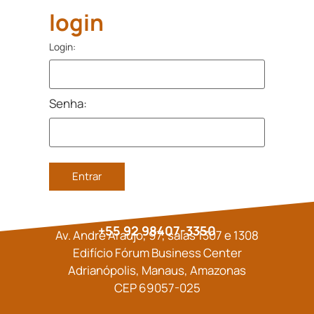
login
Login:
Senha:
+55 92 98407-3350
Av. André Araújo, 97, salas 1307 e 1308
Edifício Fórum Business Center
Adrianópolis, Manaus, Amazonas
CEP 69057-025