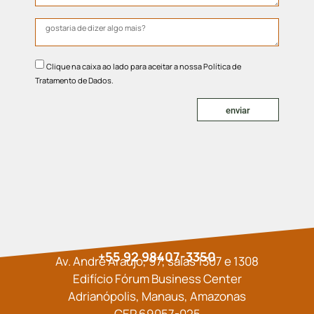
Clique na caixa ao lado para aceitar a nossa Política de
Tratamento de Dados.
enviar
+55 92 98407-3350
Av. André Araújo, 97, salas 1307 e 1308
Edifício Fórum Business Center
Adrianópolis, Manaus, Amazonas
CEP 69057-025