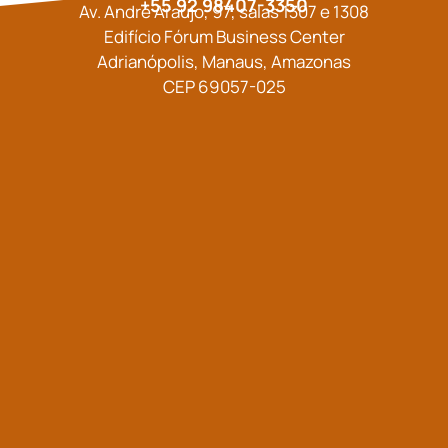
+55 92 98407-3350
Av. André Araújo, 97, salas 1307 e 1308
Edifício Fórum Business Center
Adrianópolis, Manaus, Amazonas
CEP 69057-025