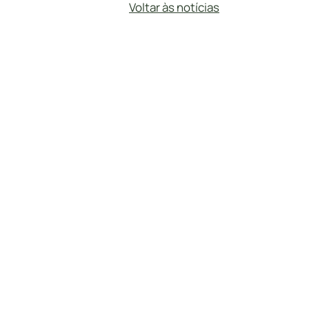
Voltar às notícias
#
DireitoTrabalhista
4 de junho de 2025
DESCONTO SALARIAL DO EMPREGADO:
Por Bernadete Montefusco A CLT estabele
empregados, devendo estes descontos obe
salário é alimentar, e, portanto, guarda