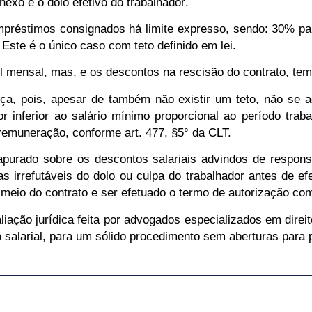
 nexo e o dolo efetivo do trabalhador
.
mpréstimos consignados
há limite expresso
, sendo: 30% p
 Este é o único caso com teto definido em lei.
l mensal, mas, e os descontos na rescisão do contrato, tem
ça, pois, apesar de também não existir um teto, não se 
or inferior ao salário mínimo proporcional ao período tra
 remuneração
, conforme art. 477, §5° da CLT.
purado sobre os descontos salariais advindos de responsa
s irrefutáveis do dolo ou culpa do trabalhador antes de ef
 meio do contrato e ser efetuado o termo de autorização c
liação jurídica feita por advogados especializados em direi
 salarial, para um sólido procedimento sem aberturas para p