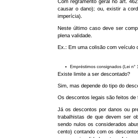
Com regramento geral no art. 46
causar o dano); ou, existir a co
imperícia).
Neste último caso deve ser comp
plena validade.
Ex.:
Em uma colisão com veículo da
Empréstimos consignados
(Lei n° 
Existe limite a ser descontado?
Sim, mas depende do tipo do desc
Os
descontos legais
são feitos de 
Já os
descontos por danos ou pr
trabalhistas de que devem ser o
sendo nulos os considerados abu
cento)
contando com os desconto