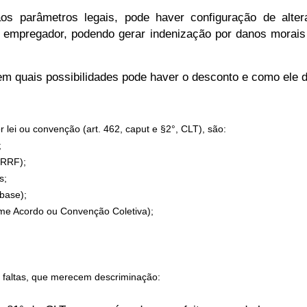
s parâmetros legais, pode haver configuração de alter
do empregador, podendo gerar indenização por danos morai
em quais possibilidades pode haver o desconto e como ele d
or lei ou convenção (art. 462, caput e §2°, CLT), são:
;
IRRF);
s;
 base);
rme Acordo ou Convenção Coletiva);
faltas
, que merecem descriminação: