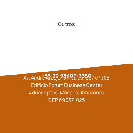
leia mais
Outros
+55 92 98407-3350
Av. André Araújo, 97, salas 1307 e 1308
Edifício Fórum Business Center
Adrianópolis, Manaus, Amazonas
CEP 69057-025