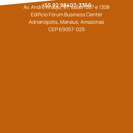
+55 92 98407-3350
Av. André Araújo, 97, salas 1307 e 1308
Edifício Fórum Business Center
Adrianópolis, Manaus, Amazonas
CEP 69057-025