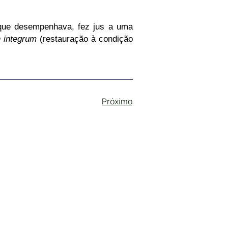
 que desempenhava, fez jus a uma
in integrum
(restauração à condição
Próximo
eceu que, se o empregado está incapacitado