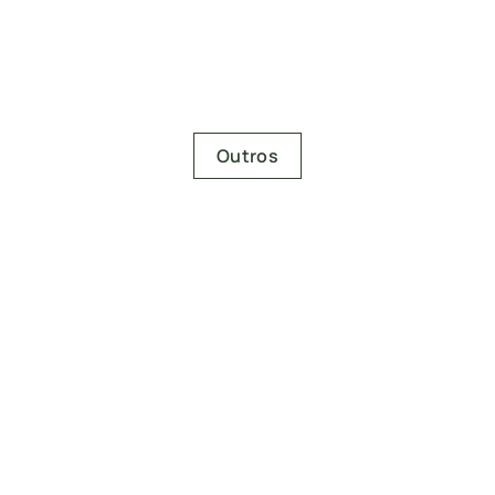
 direito a pensão integral e o simples fato de ele poder
Outros
ectado
o A&C