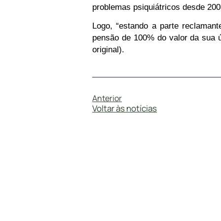
problemas psiquiátricos desde 200
Logo, “estando a parte reclaman
pensão de 100% do valor da sua 
original).
Anterior
Voltar às notícias
#
DireitoTrabalhista
5 de fevereiro de 2025
TST RECONHECE DOENÇA PSIQUIÁTRIC
Por Flávia Veloso O TST, no julgamento 