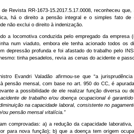
 de Revista RR-1673-15.2017.5.17.0008, reconheceu que, 
ica, há o direito a pensão integral e o simples fato de 
e não exclui o direito à indenização.
do a locomotiva conduzida pelo empregado da empresa (m
linha num viaduto, embora ele tenha acionado todos os dis
em depressão profunda e foi afastado do trabalho pelo IN
mesmo: tinha pesadelos, revia as cenas do acidente e pass
istro Evandri Valadão afirmou-se que “a jurisprudênc
 à pensão mensal, com base no art. 950 do CC, é apurada 
evante
a possibilidade de ele realizar função diversa ou de
acidente de trabalho e/ou doença ocupacional é garantido 
diminuição na capacidade laboral, consistente no pagamen
/ou pensão mensal vitalícia.”
m comprovadas: a) a redução da capacidade laborativa, 
utor para nova função); b) que a doença tem origem ocupa