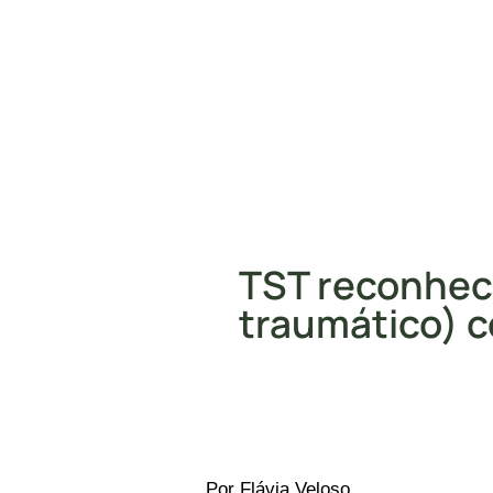
TST reconhece
traumático) 
Por Flávia Veloso