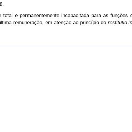
8.
te total e permanentemente incapacitada para as funções
última remuneração
, em atenção ao princípio do
restitutio 
A (ESTRESSE…
do Recurso de Revista RR-1673-15.2017.5.17.0008, reconh