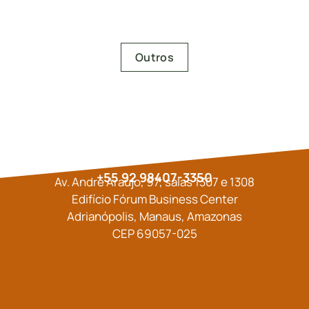
leia mais
Outros
+55 92 98407-3350
Av. André Araújo, 97, salas 1307 e 1308
Edifício Fórum Business Center
Adrianópolis, Manaus, Amazonas
CEP 69057-025