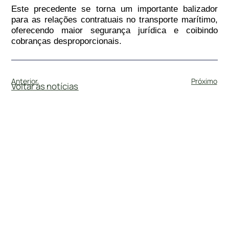
Este precedente se torna um importante balizador
para as relações contratuais no transporte marítimo,
oferecendo maior segurança jurídica e coibindo
cobranças desproporcionais.
Anterior
Próximo
Voltar às notícias
#
DireitoCivil
3 de novembro de 2025
STJ DEFINE NATUREZA JURÍDICA DA…
Por Maria Luiza Oliveira Trindade A Quarta Turma do
Superior Tribunal de Justiça (STJ), no julgamento
do REsp 1.577.138-SP, pacificou uma importante