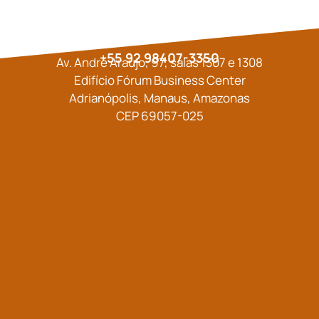
+55 92 98407-3350
Av. André Araújo, 97, salas 1307 e 1308
Edifício Fórum Business Center
Adrianópolis, Manaus, Amazonas
CEP 69057-025