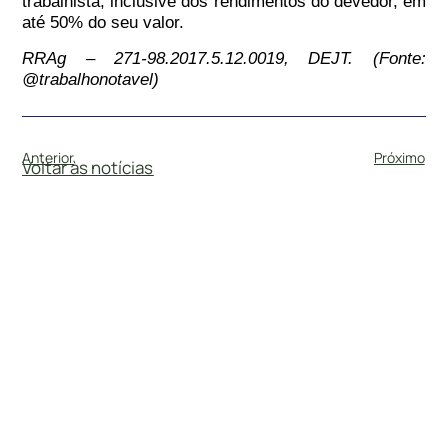
trabalhista, inclusive dos rendimentos do devedor, em
até 50% do seu valor.
RRAg – 271-98.2017.5.12.0019, DEJT. (Fonte:
@trabalhonotavel)
Anterior
Próximo
Voltar às notícias
#
DireitoTrabalhista
5 de maio de 2025
PENHORA DE RENDIMENTOS PARA
PAGAMENTO…
Por Flávia Veloso Em 24/02/2025, o Pleno do TST
decidiu que é válida a penhora de rendimentos para