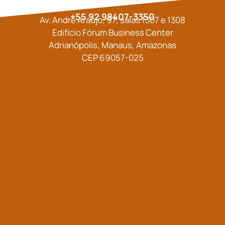
+55 92 98407-3350
Av. André Araújo, 97, salas 1307 e 1308
Edifício Fórum Business Center
Adrianópolis, Manaus, Amazonas
CEP 69057-025