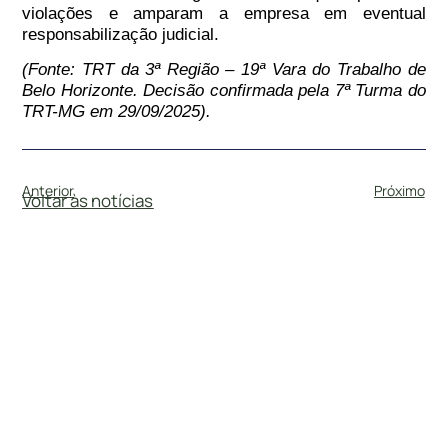
violações e amparam a empresa em eventual
responsabilização judicial.
(Fonte: TRT da 3ª Região – 19ª Vara do Trabalho de
Belo Horizonte. Decisão confirmada pela 7ª Turma do
TRT-MG em 29/09/2025).
Anterior
Próximo
Voltar às notícias
#
DireitoTrabalhista
3 de novembro de 2025
EMPREGADO INDENIZA EMPRESA POR ABALO…
Por Bernadete Montefusco A Justiça do Trabalho
de Belo Horizonte reconheceu o direito de uma