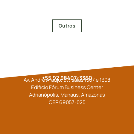
leia mais
Outros
+55 92 98407-3350
Av. André Araújo, 97, salas 1307 e 1308
Edifício Fórum Business Center
Adrianópolis, Manaus, Amazonas
CEP 69057-025