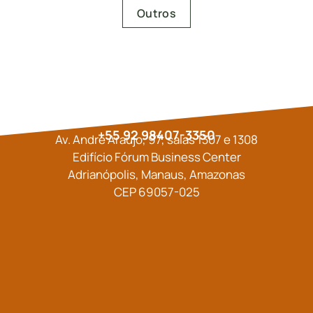
Outros
+55 92 98407-3350
Av. André Araújo, 97, salas 1307 e 1308
Edifício Fórum Business Center
Adrianópolis, Manaus, Amazonas
CEP 69057-025