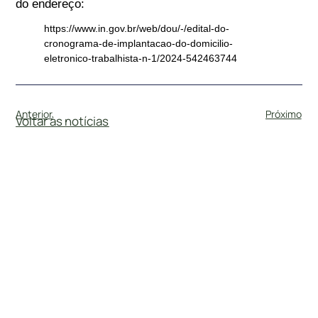
do endereço:
https://www.in.gov.br/web/dou/-/edital-do-
cronograma-de-implantacao-do-domicilio-
eletronico-trabalhista-n-1/2024-542463744
Anterior
Próximo
Voltar às notícias
#
DireitoTrabalhista
25 de março de 2024
A MODERNIDADE E A IMEDIATA…
Trazendo parâmetros modernos e atualizados na
forma de comunicação com os empregadores, o
Ministério do Trabalho e Emprego publicou no dia